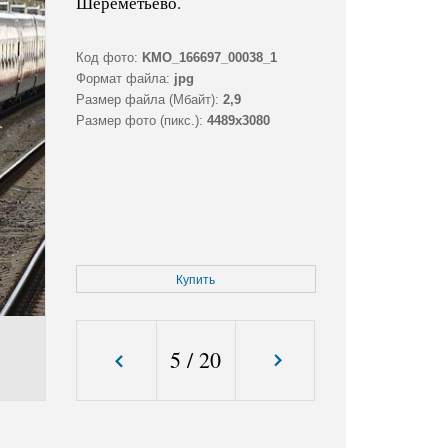
Шереметьево.
Код фото:
KMO_166697_00038_1
Формат файла:
jpg
Размер файла (Мбайт):
2,9
Размер фото (пикс.):
4489x3080
Купить
5
/
20