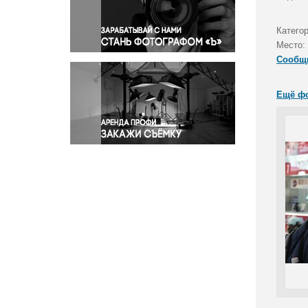
Правосудие
Происшествия и конфликты
Катего
Религия
Место:
Сообщ
Светская жизнь
Спорт
Ещё ф
Экология
Экономика и бизнес