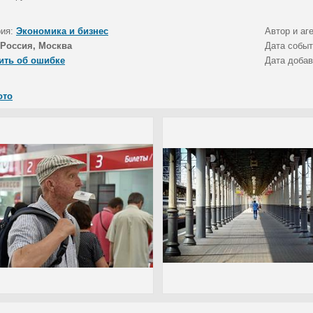
рия:
Экономика и бизнес
Автор и аг
Россия, Москва
Дата собы
ить об ошибке
Дата доба
ото