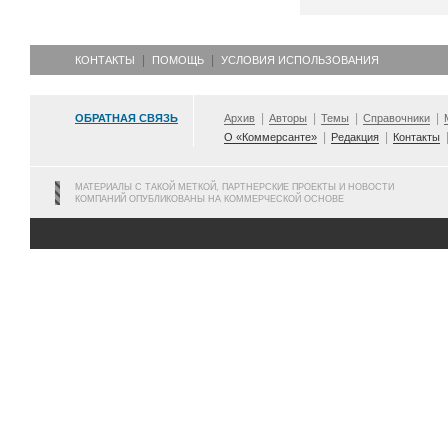
КОНТАКТЫ
ПОМОЩЬ
УСЛОВИЯ ИСПОЛЬЗОВАНИЯ
ОБРАТНАЯ СВЯЗЬ
Архив
Авторы
Темы
Справочники
О «Коммерсанте»
Редакция
Контакты
МАТЕРИАЛЫ С ТАКОЙ МЕТКОЙ, ПАРТНЕРСКИЕ ПРОЕКТЫ И НОВОСТИ
КОМПАНИЙ ОПУБЛИКОВАНЫ НА КОММЕРЧЕСКОЙ ОСНОВЕ