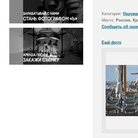
Правосудие
Происшествия и конфликты
Категория:
Окружа
Религия
Место:
Россия, Кр
Сообщить об оши
Светская жизнь
Спорт
Ещё фото
Экология
Экономика и бизнес