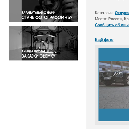
Правосудие
Происшествия и конфликты
Категория:
Окружа
Религия
Место:
Россия, Кр
Сообщить об оши
Светская жизнь
Спорт
Ещё фото
Экология
Экономика и бизнес