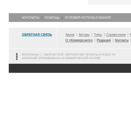
КОНТАКТЫ
ПОМОЩЬ
УСЛОВИЯ ИСПОЛЬЗОВАНИЯ
ОБРАТНАЯ СВЯЗЬ
Архив
Авторы
Темы
Справочники
О «Коммерсанте»
Редакция
Контакты
МАТЕРИАЛЫ С ТАКОЙ МЕТКОЙ, ПАРТНЕРСКИЕ ПРОЕКТЫ И НОВОСТИ
КОМПАНИЙ ОПУБЛИКОВАНЫ НА КОММЕРЧЕСКОЙ ОСНОВЕ