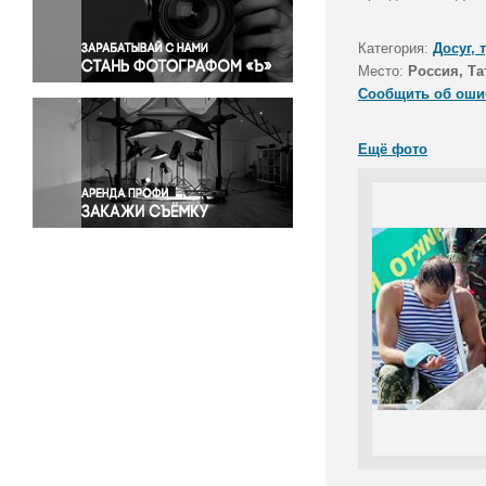
Правосудие
Происшествия и конфликты
Категория:
Досуг, 
Религия
Место:
Россия, Та
Сообщить об оши
Светская жизнь
Спорт
Ещё фото
Экология
Экономика и бизнес