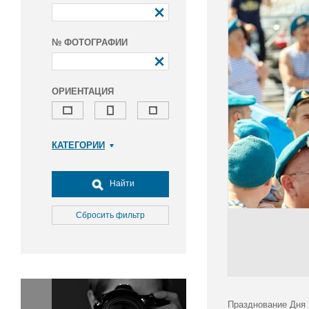
№ ФОТОГРАФИИ
ОРИЕНТАЦИЯ
КАТЕГОРИИ
Армия и ВПК
Досуг, туризм и отдых
Найти
Культура
Медицина
Сбросить фильтр
Наука
Образование
Общество
Окружающая среда
Политика
Празднование Дня 