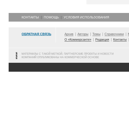
КОНТАКТЫ
ПОМОЩЬ
УСЛОВИЯ ИСПОЛЬЗОВАНИЯ
ОБРАТНАЯ СВЯЗЬ
Архив
Авторы
Темы
Справочники
О «Коммерсанте»
Редакция
Контакты
МАТЕРИАЛЫ С ТАКОЙ МЕТКОЙ, ПАРТНЕРСКИЕ ПРОЕКТЫ И НОВОСТИ
КОМПАНИЙ ОПУБЛИКОВАНЫ НА КОММЕРЧЕСКОЙ ОСНОВЕ