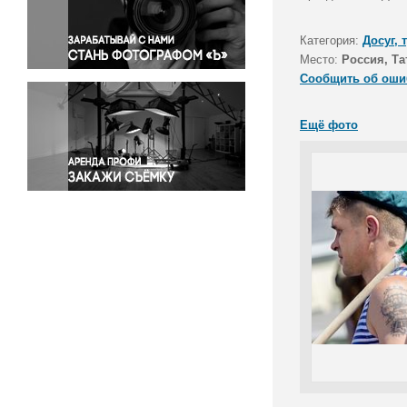
Правосудие
Происшествия и конфликты
Категория:
Досуг, 
Религия
Место:
Россия, Та
Сообщить об оши
Светская жизнь
Спорт
Ещё фото
Экология
Экономика и бизнес