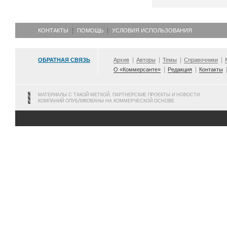
КОНТАКТЫ
ПОМОЩЬ
УСЛОВИЯ ИСПОЛЬЗОВАНИЯ
ОБРАТНАЯ СВЯЗЬ
Архив
Авторы
Темы
Справочники
О «Коммерсанте»
Редакция
Контакты
МАТЕРИАЛЫ С ТАКОЙ МЕТКОЙ, ПАРТНЕРСКИЕ ПРОЕКТЫ И НОВОСТИ
КОМПАНИЙ ОПУБЛИКОВАНЫ НА КОММЕРЧЕСКОЙ ОСНОВЕ