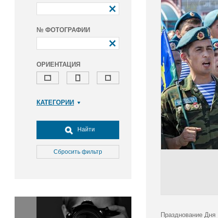
№ ФОТОГРАФИИ
ОРИЕНТАЦИЯ
КАТЕГОРИИ
Армия и ВПК
Досуг, туризм и отдых
Найти
Культура
Медицина
Сбросить фильтр
Наука
Образование
Общество
Окружающая среда
Политика
Празднование Дня 