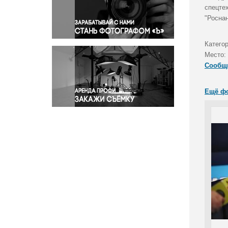
Правосудие
спецте
"Росна
Происшествия и конфликты
Религия
Катего
Светская жизнь
Место:
Спорт
Сообщ
Экология
Экономика и бизнес
Ещё ф