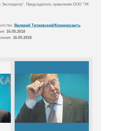
рск Экспоцентр". Председатель правления ООО "УК
ентство:
Валерий Титиевский/Коммерсантъ
тия:
16.05.2018
вления:
16.05.2018