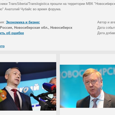
хники TransSiberia/Translogistica прошли на территории МВК "Новосиби
но" Анатолий Чубайс во время форума.
рия:
Экономика и бизнес
Автор и аг
Россия, Новосибирская обл., Новосибирск
Дата собы
ить об ошибке
Дата доба
ото