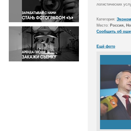
Правосудие
логистических услу
Происшествия и конфликты
Религия
Категория:
Эконом
Место:
Россия, Н
Светская жизнь
Сообщить об оши
Спорт
Экология
Ещё фото
Экономика и бизнес