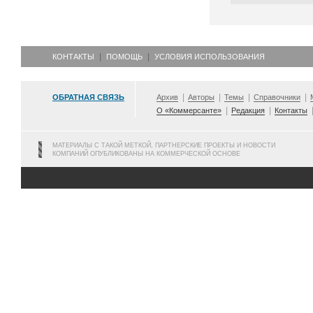
КОНТАКТЫ
ПОМОЩЬ
УСЛОВИЯ ИСПОЛЬЗОВАНИЯ
ОБРАТНАЯ СВЯЗЬ
Архив
Авторы
Темы
Справочники
О «Коммерсанте»
Редакция
Контакты
МАТЕРИАЛЫ С ТАКОЙ МЕТКОЙ, ПАРТНЕРСКИЕ ПРОЕКТЫ И НОВОСТИ
КОМПАНИЙ ОПУБЛИКОВАНЫ НА КОММЕРЧЕСКОЙ ОСНОВЕ