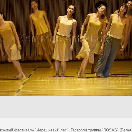
ткрытый фестиваль "Черешневый лес". Гастроли труппы "ROSAS" (Бельги