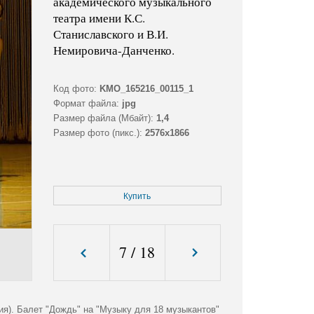
академического музыкального
театра имени К.С.
Станиславского и В.И.
Немировича-Данченко.
Код фото:
KMO_165216_00115_1
Формат файла:
jpg
Размер файла (Мбайт):
1,4
Размер фото (пикс.):
2576x1866
Купить
7
/
18
я). Балет "Дождь" на "Музыку для 18 музыкантов"