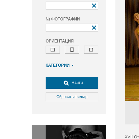
№ ФОТОГРАФИИ
ОРИЕНТАЦИЯ
КАТЕГОРИИ
Армия и ВПК
Досуг, туризм и отдых
Найти
Культура
Медицина
Сбросить фильтр
Наука
Образование
Общество
Окружающая среда
Политика
XVII О