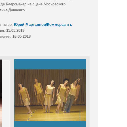
 де Кеерсмакер на сцене Московского
вича-Данченко.
ентство:
Юрий Мартьянов/Коммерсантъ
тия:
15.05.2018
вления:
16.05.2018