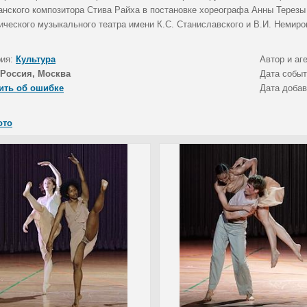
анского композитора Стива Райха в постановке хореографа Анны Терезы
ического музыкального театра имени К.С. Станиславского и В.И. Немиро
рия:
Культура
Автор и аг
Россия, Москва
Дата собы
ить об ошибке
Дата доба
ото