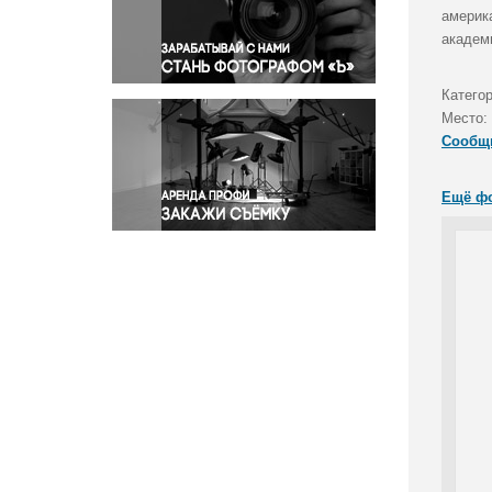
Правосудие
америк
академ
Происшествия и конфликты
Религия
Катего
Светская жизнь
Место:
Спорт
Сообщ
Экология
Экономика и бизнес
Ещё ф