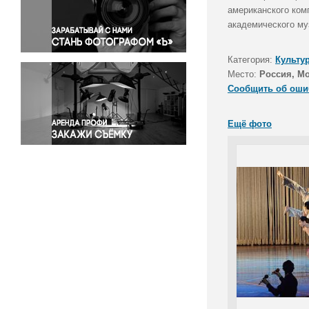
Правосудие
американского ком
академического му
Происшествия и конфликты
Религия
Категория:
Культу
Светская жизнь
Место:
Россия, М
Спорт
Сообщить об оши
Экология
Экономика и бизнес
Ещё фото