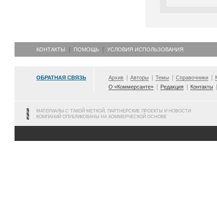
КОНТАКТЫ
ПОМОЩЬ
УСЛОВИЯ ИСПОЛЬЗОВАНИЯ
ОБРАТНАЯ СВЯЗЬ
Архив
Авторы
Темы
Справочники
О «Коммерсанте»
Редакция
Контакты
МАТЕРИАЛЫ С ТАКОЙ МЕТКОЙ, ПАРТНЕРСКИЕ ПРОЕКТЫ И НОВОСТИ
КОМПАНИЙ ОПУБЛИКОВАНЫ НА КОММЕРЧЕСКОЙ ОСНОВЕ