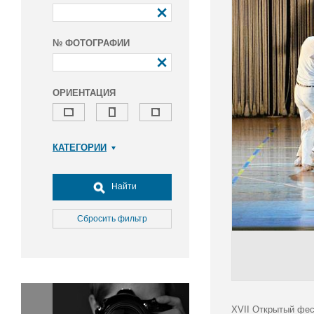
№ ФОТОГРАФИИ
ОРИЕНТАЦИЯ
КАТЕГОРИИ
Армия и ВПК
Досуг, туризм и отдых
Найти
Культура
Медицина
Сбросить фильтр
Наука
Образование
Общество
Окружающая среда
Политика
XVII Открытый фес