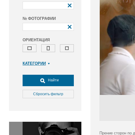
№ ФОТОГРАФИИ
ОРИЕНТАЦИЯ
КАТЕГОРИИ
Армия и ВПК
Досуг, туризм и отдых
Найти
Культура
Медицина
Сбросить фильтр
Наука
Образование
Общество
Окружающая среда
Политика
Прение сторон по 