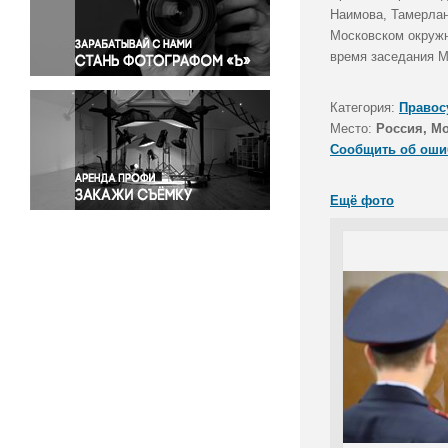
Правосудие
Наимова, Тамерлан
Московском окружн
Происшествия и конфликты
время заседания М
Религия
Светская жизнь
Категория:
Правос
Спорт
Место:
Россия, М
Экология
Сообщить об оши
Экономика и бизнес
Ещё фото