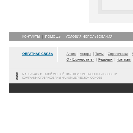
КОНТАКТЫ
ПОМОЩЬ
УСЛОВИЯ ИСПОЛЬЗОВАНИЯ
ОБРАТНАЯ СВЯЗЬ
Архив
Авторы
Темы
Справочники
О «Коммерсанте»
Редакция
Контакты
МАТЕРИАЛЫ С ТАКОЙ МЕТКОЙ, ПАРТНЕРСКИЕ ПРОЕКТЫ И НОВОСТИ
КОМПАНИЙ ОПУБЛИКОВАНЫ НА КОММЕРЧЕСКОЙ ОСНОВЕ