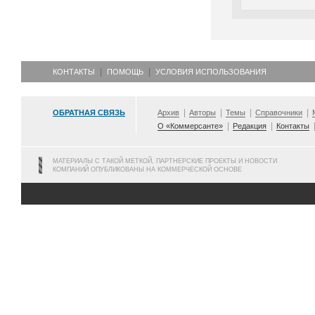
КОНТАКТЫ
ПОМОЩЬ
УСЛОВИЯ ИСПОЛЬЗОВАНИЯ
ОБРАТНАЯ СВЯЗЬ
Архив
Авторы
Темы
Справочники
О «Коммерсанте»
Редакция
Контакты
МАТЕРИАЛЫ С ТАКОЙ МЕТКОЙ, ПАРТНЕРСКИЕ ПРОЕКТЫ И НОВОСТИ
КОМПАНИЙ ОПУБЛИКОВАНЫ НА КОММЕРЧЕСКОЙ ОСНОВЕ