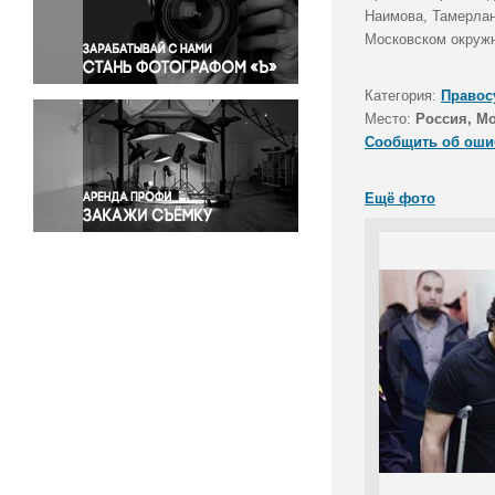
Правосудие
Наимова, Тамерлан
Московском окружн
Происшествия и конфликты
Религия
Категория:
Правос
Светская жизнь
Место:
Россия, М
Спорт
Сообщить об оши
Экология
Экономика и бизнес
Ещё фото