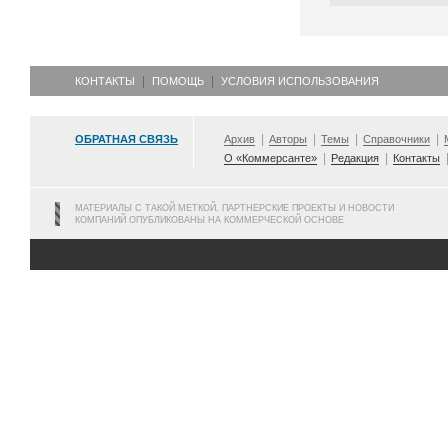
КОНТАКТЫ
ПОМОЩЬ
УСЛОВИЯ ИСПОЛЬЗОВАНИЯ
ОБРАТНАЯ СВЯЗЬ
Архив
Авторы
Темы
Справочники
О «Коммерсанте»
Редакция
Контакты
МАТЕРИАЛЫ С ТАКОЙ МЕТКОЙ, ПАРТНЕРСКИЕ ПРОЕКТЫ И НОВОСТИ
КОМПАНИЙ ОПУБЛИКОВАНЫ НА КОММЕРЧЕСКОЙ ОСНОВЕ