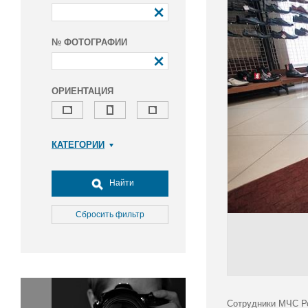
№ ФОТОГРАФИИ
ОРИЕНТАЦИЯ
КАТЕГОРИИ
Армия и ВПК
Досуг, туризм и отдых
Найти
Культура
Медицина
Сбросить фильтр
Наука
Образование
Общество
Окружающая среда
Политика
Сотрудники МЧС Ро