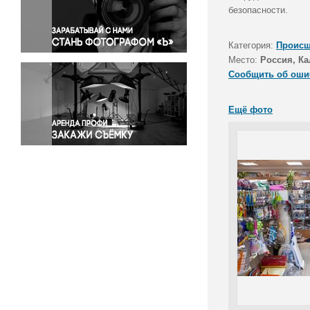
Правосудие
безопасности.
Происшествия и конфликты
Религия
Категория:
Происш
Место:
Россия, Ка
Светская жизнь
Сообщить об оши
Спорт
Экология
Ещё фото
Экономика и бизнес