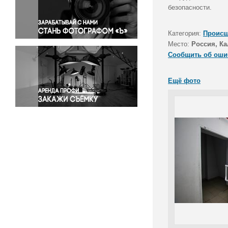
Правосудие
безопасности.
Происшествия и конфликты
Религия
Категория:
Происш
Место:
Россия, Ка
Светская жизнь
Сообщить об оши
Спорт
Экология
Ещё фото
Экономика и бизнес