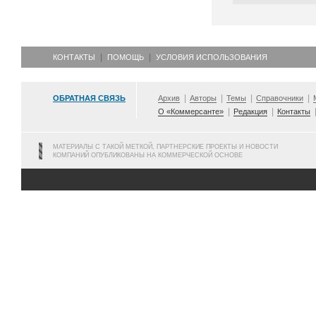
КОНТАКТЫ
ПОМОЩЬ
УСЛОВИЯ ИСПОЛЬЗОВАНИЯ
ОБРАТНАЯ СВЯЗЬ
Архив
Авторы
Темы
Справочники
О «Коммерсанте»
Редакция
Контакты
МАТЕРИАЛЫ С ТАКОЙ МЕТКОЙ, ПАРТНЕРСКИЕ ПРОЕКТЫ И НОВОСТИ
КОМПАНИЙ ОПУБЛИКОВАНЫ НА КОММЕРЧЕСКОЙ ОСНОВЕ