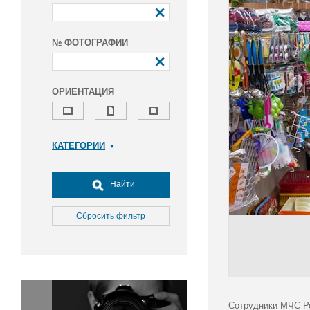
№ ФОТОГРАФИИ
ОРИЕНТАЦИЯ
КАТЕГОРИИ
Армия и ВПК
Досуг, туризм и отдых
Найти
Культура
Медицина
Сбросить фильтр
Наука
Образование
Общество
Окружающая среда
Политика
Сотрудники МЧС Ро