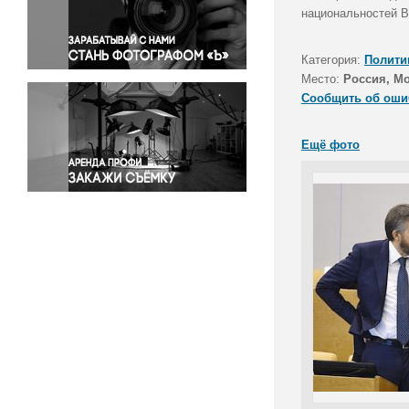
Правосудие
национальностей В
Происшествия и конфликты
Религия
Категория:
Полити
Место:
Россия, М
Светская жизнь
Сообщить об оши
Спорт
Экология
Ещё фото
Экономика и бизнес