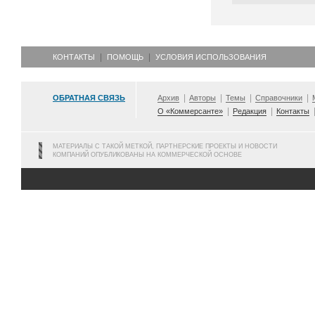
КОНТАКТЫ
ПОМОЩЬ
УСЛОВИЯ ИСПОЛЬЗОВАНИЯ
ОБРАТНАЯ СВЯЗЬ
Архив
Авторы
Темы
Справочники
О «Коммерсанте»
Редакция
Контакты
МАТЕРИАЛЫ С ТАКОЙ МЕТКОЙ, ПАРТНЕРСКИЕ ПРОЕКТЫ И НОВОСТИ
КОМПАНИЙ ОПУБЛИКОВАНЫ НА КОММЕРЧЕСКОЙ ОСНОВЕ