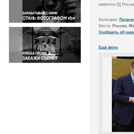
Правосудие
комитета ГД Росси
Происшествия и конфликты
Религия
Категория:
Полити
Место:
Россия, М
Светская жизнь
Сообщить об оши
Спорт
Экология
Ещё фото
Экономика и бизнес