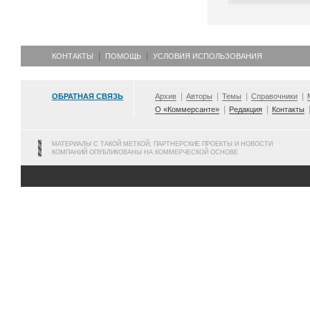
КОНТАКТЫ
ПОМОЩЬ
УСЛОВИЯ ИСПОЛЬЗОВАНИЯ
ОБРАТНАЯ СВЯЗЬ
Архив
Авторы
Темы
Справочники
О «Коммерсанте»
Редакция
Контакты
МАТЕРИАЛЫ С ТАКОЙ МЕТКОЙ, ПАРТНЕРСКИЕ ПРОЕКТЫ И НОВОСТИ
КОМПАНИЙ ОПУБЛИКОВАНЫ НА КОММЕРЧЕСКОЙ ОСНОВЕ