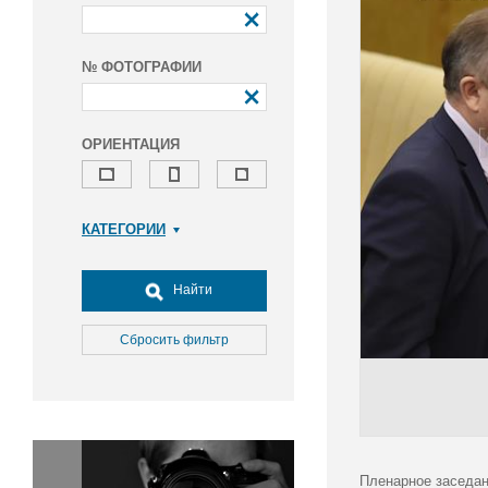
№ ФОТОГРАФИИ
ОРИЕНТАЦИЯ
КАТЕГОРИИ
Армия и ВПК
Досуг, туризм и отдых
Найти
Культура
Медицина
Сбросить фильтр
Наука
Образование
Общество
Окружающая среда
Политика
Пленарное заседан