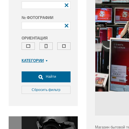
№ ФОТОГРАФИИ
ОРИЕНТАЦИЯ
КАТЕГОРИИ
Армия и ВПК
Досуг, туризм и отдых
Найти
Культура
Медицина
Сбросить фильтр
Наука
Образование
Общество
Окружающая среда
Политика
Магазин бытовой те