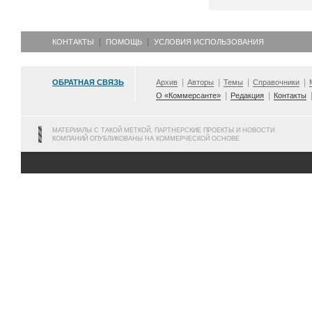
КОНТАКТЫ
ПОМОЩЬ
УСЛОВИЯ ИСПОЛЬЗОВАНИЯ
ОБРАТНАЯ СВЯЗЬ
Архив
Авторы
Темы
Справочники
О «Коммерсанте»
Редакция
Контакты
МАТЕРИАЛЫ С ТАКОЙ МЕТКОЙ, ПАРТНЕРСКИЕ ПРОЕКТЫ И НОВОСТИ
КОМПАНИЙ ОПУБЛИКОВАНЫ НА КОММЕРЧЕСКОЙ ОСНОВЕ