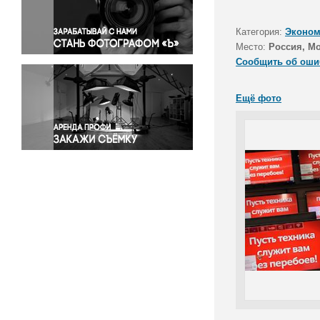
Правосудие
Происшествия и конфликты
Категория:
Эконом
Религия
Место:
Россия, М
Сообщить об оши
Светская жизнь
Спорт
Ещё фото
Экология
Экономика и бизнес