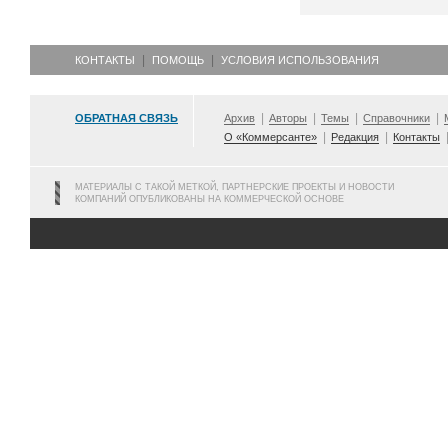
КОНТАКТЫ
ПОМОЩЬ
УСЛОВИЯ ИСПОЛЬЗОВАНИЯ
ОБРАТНАЯ СВЯЗЬ
Архив
Авторы
Темы
Справочники
О «Коммерсанте»
Редакция
Контакты
МАТЕРИАЛЫ С ТАКОЙ МЕТКОЙ, ПАРТНЕРСКИЕ ПРОЕКТЫ И НОВОСТИ
КОМПАНИЙ ОПУБЛИКОВАНЫ НА КОММЕРЧЕСКОЙ ОСНОВЕ