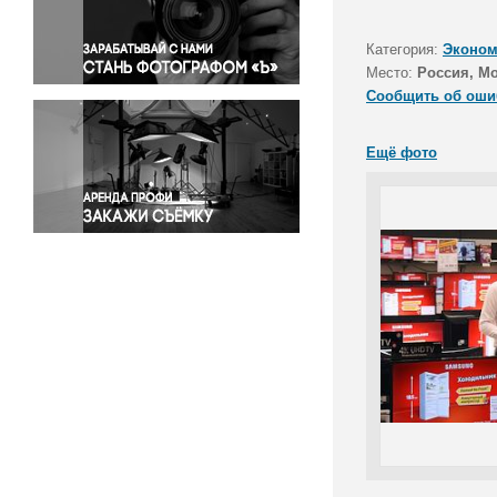
Правосудие
Происшествия и конфликты
Категория:
Эконом
Религия
Место:
Россия, М
Сообщить об оши
Светская жизнь
Спорт
Ещё фото
Экология
Экономика и бизнес