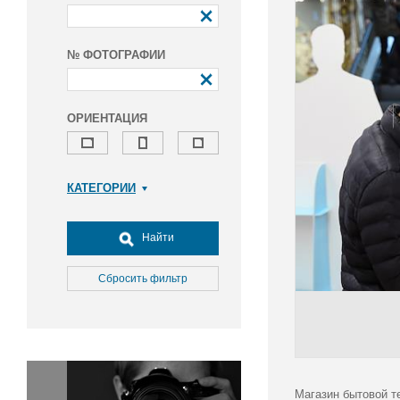
№ ФОТОГРАФИИ
ОРИЕНТАЦИЯ
КАТЕГОРИИ
Армия и ВПК
Досуг, туризм и отдых
Найти
Культура
Медицина
Сбросить фильтр
Наука
Образование
Общество
Окружающая среда
Политика
Магазин бытовой те