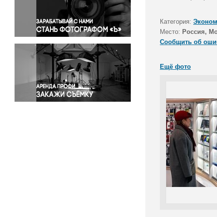
Правосудие
Происшествия и конфликты
Категория:
Эконом
Религия
Место:
Россия, М
Сообщить об оши
Светская жизнь
Спорт
Ещё фото
Экология
Экономика и бизнес