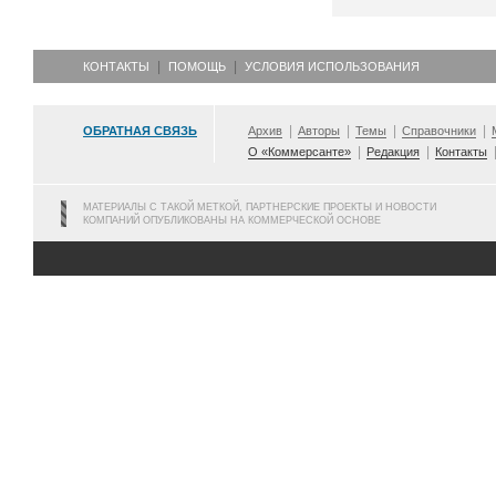
КОНТАКТЫ
ПОМОЩЬ
УСЛОВИЯ ИСПОЛЬЗОВАНИЯ
ОБРАТНАЯ СВЯЗЬ
Архив
Авторы
Темы
Справочники
О «Коммерсанте»
Редакция
Контакты
МАТЕРИАЛЫ С ТАКОЙ МЕТКОЙ, ПАРТНЕРСКИЕ ПРОЕКТЫ И НОВОСТИ
КОМПАНИЙ ОПУБЛИКОВАНЫ НА КОММЕРЧЕСКОЙ ОСНОВЕ