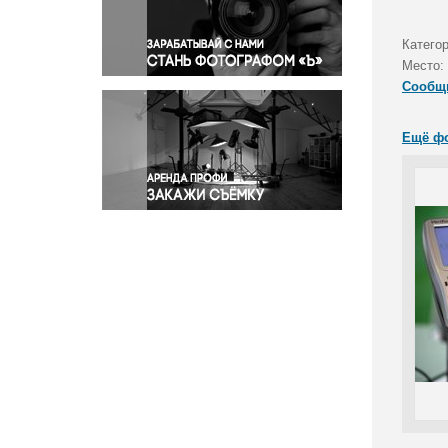
Правосудие
Происшествия и конфликты
Катего
Религия
Место:
Сообщ
Светская жизнь
Спорт
Ещё ф
Экология
Экономика и бизнес