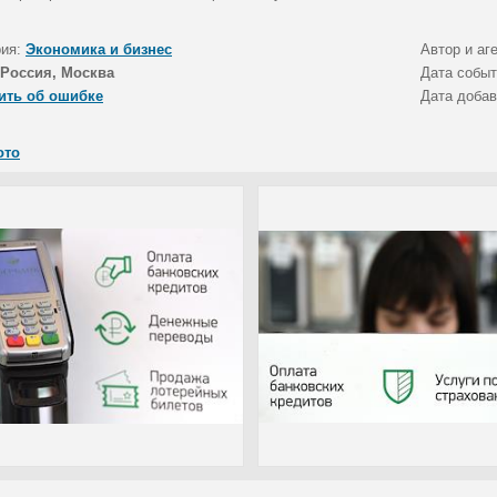
рия:
Экономика и бизнес
Автор и аг
Россия, Москва
Дата собы
ить об ошибке
Дата доба
ото