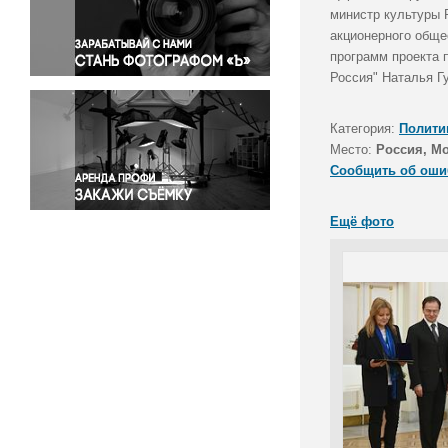
Правосудие
министр культуры 
акционерного обще
Происшествия и конфликты
программ проекта 
Религия
Россия" Наталья Г
Светская жизнь
Спорт
Категория:
Полити
Экология
Место:
Россия, М
Экономика и бизнес
Сообщить об оши
Ещё фото