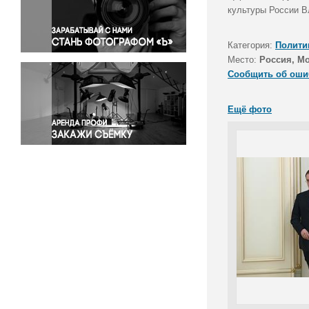
Правосудие
культуры России В
Происшествия и конфликты
Религия
Категория:
Полити
Место:
Россия, М
Светская жизнь
Сообщить об оши
Спорт
Экология
Ещё фото
Экономика и бизнес