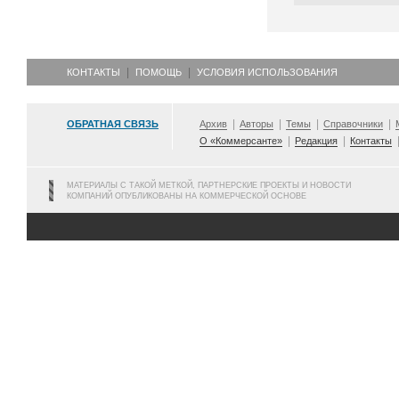
КОНТАКТЫ
ПОМОЩЬ
УСЛОВИЯ ИСПОЛЬЗОВАНИЯ
ОБРАТНАЯ СВЯЗЬ
Архив
Авторы
Темы
Справочники
О «Коммерсанте»
Редакция
Контакты
МАТЕРИАЛЫ С ТАКОЙ МЕТКОЙ, ПАРТНЕРСКИЕ ПРОЕКТЫ И НОВОСТИ
КОМПАНИЙ ОПУБЛИКОВАНЫ НА КОММЕРЧЕСКОЙ ОСНОВЕ