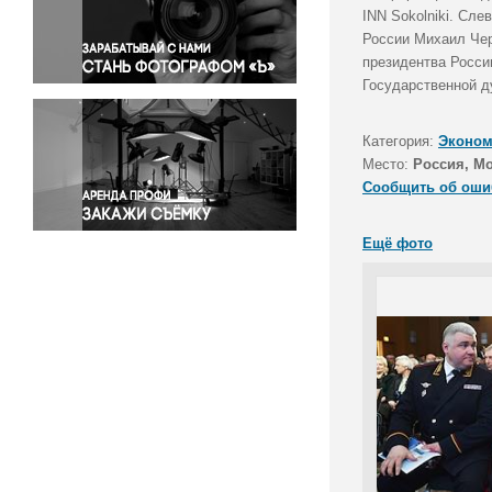
Правосудие
INN Sokolniki. Сл
России Михаил Чер
Происшествия и конфликты
президентва Росси
Религия
Государственной д
Светская жизнь
Спорт
Категория:
Эконом
Экология
Место:
Россия, М
Экономика и бизнес
Сообщить об оши
Ещё фото