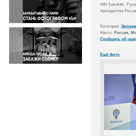
Правосудие
INN Sokolniki. Ру
президентва Росси
Происшествия и конфликты
Религия
Категория:
Эконом
Светская жизнь
Место:
Россия, М
Спорт
Сообщить об оши
Экология
Экономика и бизнес
Ещё фото