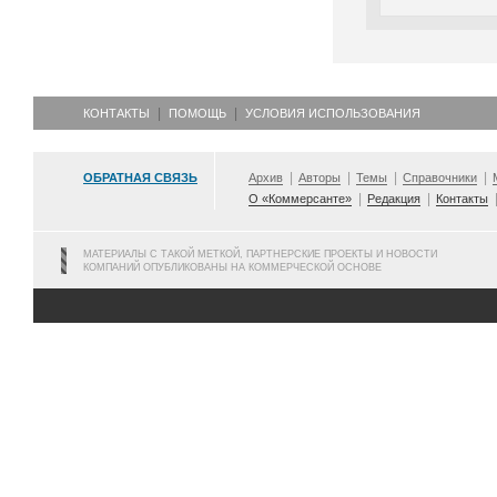
КОНТАКТЫ
ПОМОЩЬ
УСЛОВИЯ ИСПОЛЬЗОВАНИЯ
ОБРАТНАЯ СВЯЗЬ
Архив
Авторы
Темы
Справочники
О «Коммерсанте»
Редакция
Контакты
МАТЕРИАЛЫ С ТАКОЙ МЕТКОЙ, ПАРТНЕРСКИЕ ПРОЕКТЫ И НОВОСТИ
КОМПАНИЙ ОПУБЛИКОВАНЫ НА КОММЕРЧЕСКОЙ ОСНОВЕ