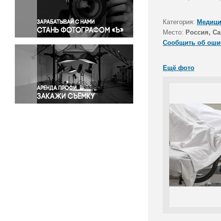
Правосудие
Происшествия и конфликты
Категория:
Медици
Религия
Место:
Россия, Са
Сообщить об оши
Светская жизнь
Спорт
Ещё фото
Экология
Экономика и бизнес