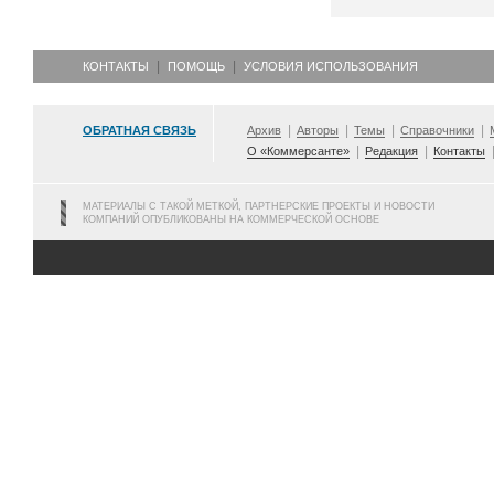
КОНТАКТЫ
ПОМОЩЬ
УСЛОВИЯ ИСПОЛЬЗОВАНИЯ
ОБРАТНАЯ СВЯЗЬ
Архив
Авторы
Темы
Справочники
О «Коммерсанте»
Редакция
Контакты
МАТЕРИАЛЫ С ТАКОЙ МЕТКОЙ, ПАРТНЕРСКИЕ ПРОЕКТЫ И НОВОСТИ
КОМПАНИЙ ОПУБЛИКОВАНЫ НА КОММЕРЧЕСКОЙ ОСНОВЕ