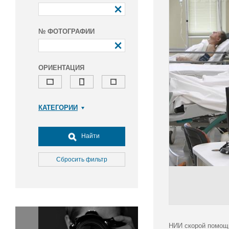
№ ФОТОГРАФИИ
ОРИЕНТАЦИЯ
КАТЕГОРИИ
Армия и ВПК
Досуг, туризм и отдых
Найти
Культура
Медицина
Сбросить фильтр
Наука
Образование
Общество
Окружающая среда
Политика
НИИ скорой помощи