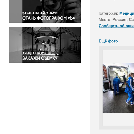
Правосудие
Происшествия и конфликты
Категория:
Медици
Религия
Место:
Россия, Са
Сообщить об оши
Светская жизнь
Спорт
Ещё фото
Экология
Экономика и бизнес