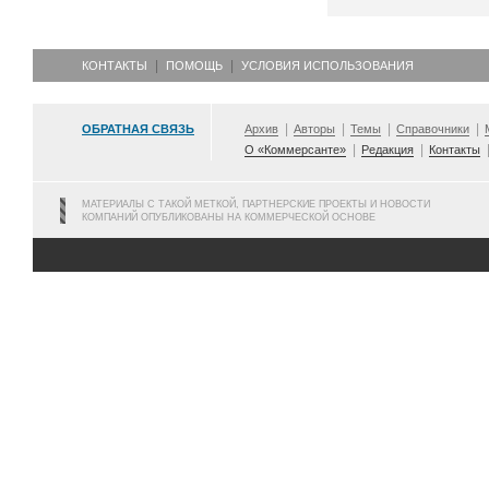
КОНТАКТЫ
ПОМОЩЬ
УСЛОВИЯ ИСПОЛЬЗОВАНИЯ
ОБРАТНАЯ СВЯЗЬ
Архив
Авторы
Темы
Справочники
О «Коммерсанте»
Редакция
Контакты
МАТЕРИАЛЫ С ТАКОЙ МЕТКОЙ, ПАРТНЕРСКИЕ ПРОЕКТЫ И НОВОСТИ
КОМПАНИЙ ОПУБЛИКОВАНЫ НА КОММЕРЧЕСКОЙ ОСНОВЕ