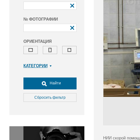
№ ФОТОГРАФИИ
ОРИЕНТАЦИЯ
КАТЕГОРИИ
Армия и ВПК
Досуг, туризм и отдых
Найти
Культура
Медицина
Сбросить фильтр
Наука
Образование
Общество
Окружающая среда
Политика
НИИ скорой помощ