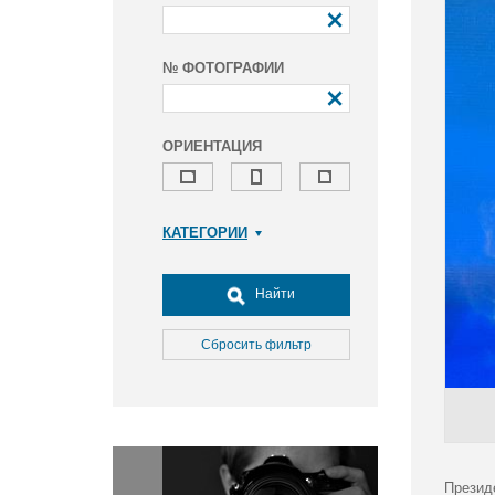
№ ФОТОГРАФИИ
ОРИЕНТАЦИЯ
КАТЕГОРИИ
Армия и ВПК
Досуг, туризм и отдых
Найти
Культура
Медицина
Сбросить фильтр
Наука
Образование
Общество
Окружающая среда
Политика
Презид