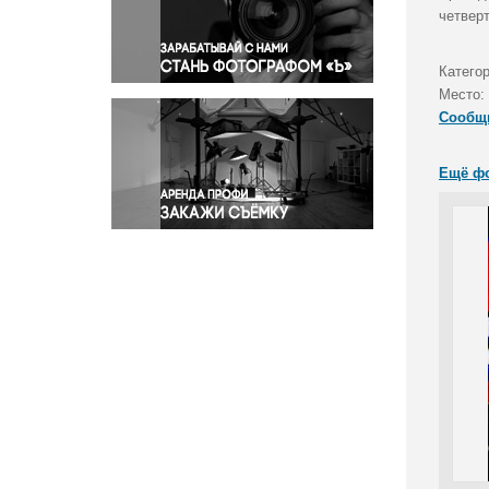
Правосудие
четвер
Происшествия и конфликты
Религия
Катего
Место:
Светская жизнь
Сообщ
Спорт
Экология
Ещё ф
Экономика и бизнес