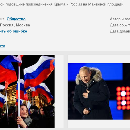
той годовщине присоединения Крыма к России на Манежной площади.
рия:
Общество
Автор и аг
Россия, Москва
Дата собы
ить об ошибке
Дата доба
ото