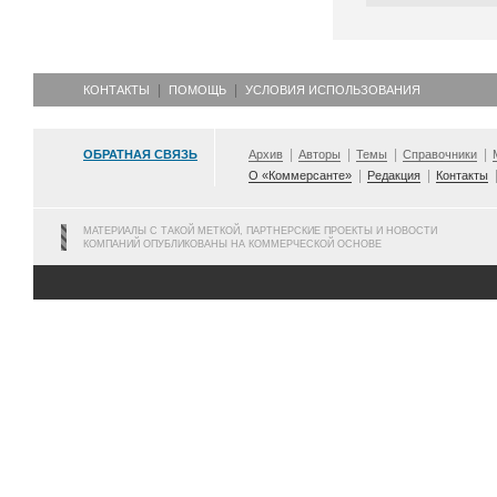
КОНТАКТЫ
ПОМОЩЬ
УСЛОВИЯ ИСПОЛЬЗОВАНИЯ
ОБРАТНАЯ СВЯЗЬ
Архив
Авторы
Темы
Справочники
О «Коммерсанте»
Редакция
Контакты
МАТЕРИАЛЫ С ТАКОЙ МЕТКОЙ, ПАРТНЕРСКИЕ ПРОЕКТЫ И НОВОСТИ
КОМПАНИЙ ОПУБЛИКОВАНЫ НА КОММЕРЧЕСКОЙ ОСНОВЕ