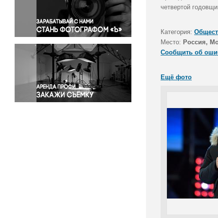
Правосудие
четвертой годовщи
Происшествия и конфликты
Религия
Категория:
Общест
Место:
Россия, М
Светская жизнь
Сообщить об оши
Спорт
Экология
Ещё фото
Экономика и бизнес