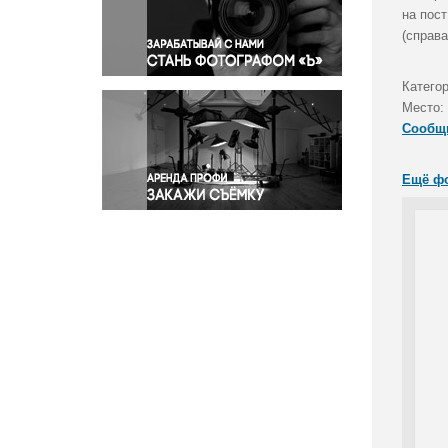
Правосудие
на пос
(справ
Происшествия и конфликты
Религия
Катего
Светская жизнь
Место:
Спорт
Сообщ
Экология
Экономика и бизнес
Ещё ф