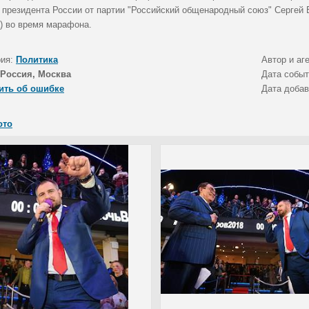
т президента России от партии "Российский общенародный союз" Сергей
а) во время марафона.
рия:
Политика
Автор и аг
Россия, Москва
Дата собы
ить об ошибке
Дата доба
ото