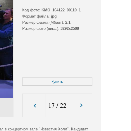
Код фото:
KMO_164122_00110_1
Формат файла:
jpg
Размер файла (Мбайт):
2,1
Размер фото (пикс.):
3292x2509
Купить
17
/
22
л в концертном зале "Известия Холл". Кандидат