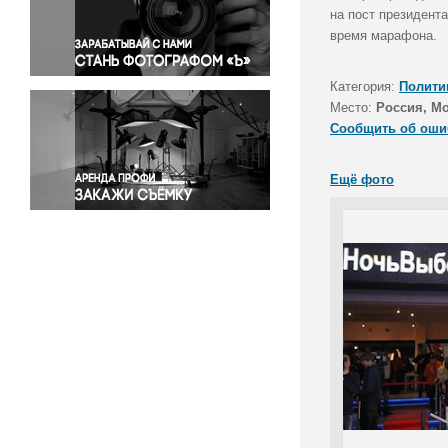
Правосудие
на пост президент
время марафона.
Происшествия и конфликты
Религия
Категория:
Полити
Светская жизнь
Место:
Россия, М
Спорт
Сообщить об оши
Экология
Экономика и бизнес
Ещё фото