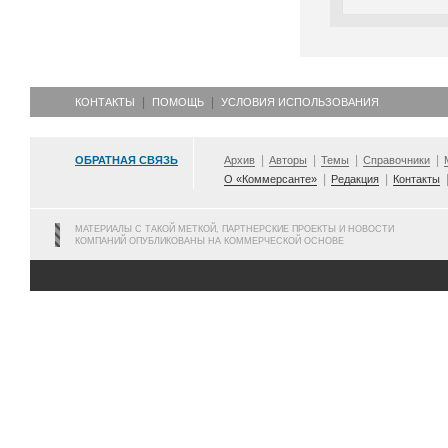
КОНТАКТЫ
ПОМОЩЬ
УСЛОВИЯ ИСПОЛЬЗОВАНИЯ
ОБРАТНАЯ СВЯЗЬ
Архив
Авторы
Темы
Справочники
О «Коммерсанте»
Редакция
Контакты
МАТЕРИАЛЫ С ТАКОЙ МЕТКОЙ, ПАРТНЕРСКИЕ ПРОЕКТЫ И НОВОСТИ
КОМПАНИЙ ОПУБЛИКОВАНЫ НА КОММЕРЧЕСКОЙ ОСНОВЕ