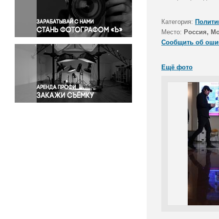
Правосудие
Происшествия и конфликты
Категория:
Полити
Религия
Место:
Россия, М
Сообщить об оши
Светская жизнь
Спорт
Ещё фото
Экология
Экономика и бизнес