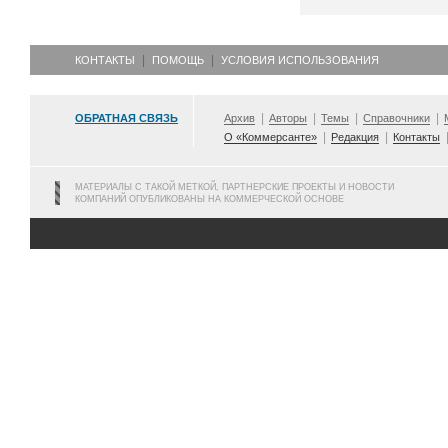
КОНТАКТЫ
ПОМОЩЬ
УСЛОВИЯ ИСПОЛЬЗОВАНИЯ
ОБРАТНАЯ СВЯЗЬ
Архив
Авторы
Темы
Справочники
О «Коммерсанте»
Редакция
Контакты
МАТЕРИАЛЫ С ТАКОЙ МЕТКОЙ, ПАРТНЕРСКИЕ ПРОЕКТЫ И НОВОСТИ
КОМПАНИЙ ОПУБЛИКОВАНЫ НА КОММЕРЧЕСКОЙ ОСНОВЕ