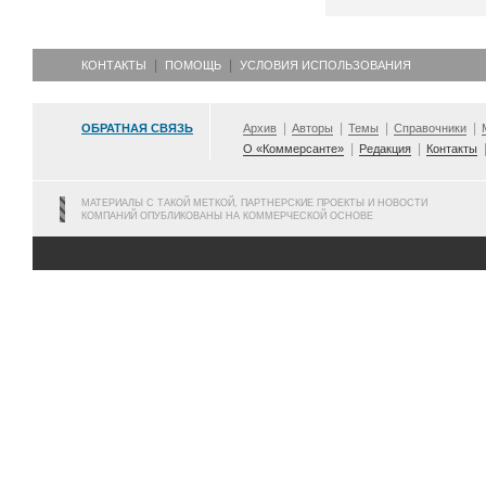
КОНТАКТЫ
ПОМОЩЬ
УСЛОВИЯ ИСПОЛЬЗОВАНИЯ
ОБРАТНАЯ СВЯЗЬ
Архив
Авторы
Темы
Справочники
О «Коммерсанте»
Редакция
Контакты
МАТЕРИАЛЫ С ТАКОЙ МЕТКОЙ, ПАРТНЕРСКИЕ ПРОЕКТЫ И НОВОСТИ
КОМПАНИЙ ОПУБЛИКОВАНЫ НА КОММЕРЧЕСКОЙ ОСНОВЕ