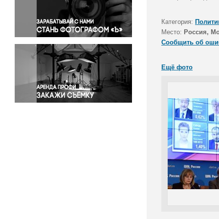
Правосудие
Происшествия и конфликты
Категория:
Полити
Религия
Место:
Россия, М
Сообщить об оши
Светская жизнь
Спорт
Ещё фото
Экология
Экономика и бизнес