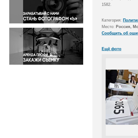
Правосудие
1582.
Происшествия и конфликты
Религия
Категория:
Полити
Место:
Россия, М
Светская жизнь
Сообщить об оши
Спорт
Экология
Ещё фото
Экономика и бизнес