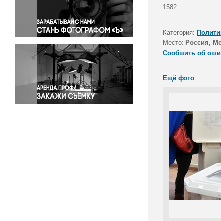
Правосудие
1582.
Происшествия и конфликты
Религия
Категория:
Полити
Место:
Россия, М
Светская жизнь
Сообщить об оши
Спорт
Экология
Ещё фото
Экономика и бизнес