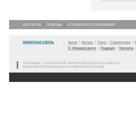
КОНТАКТЫ
ПОМОЩЬ
УСЛОВИЯ ИСПОЛЬЗОВАНИЯ
ОБРАТНАЯ СВЯЗЬ
Архив
Авторы
Темы
Справочники
О «Коммерсанте»
Редакция
Контакты
МАТЕРИАЛЫ С ТАКОЙ МЕТКОЙ, ПАРТНЕРСКИЕ ПРОЕКТЫ И НОВОСТИ
КОМПАНИЙ ОПУБЛИКОВАНЫ НА КОММЕРЧЕСКОЙ ОСНОВЕ