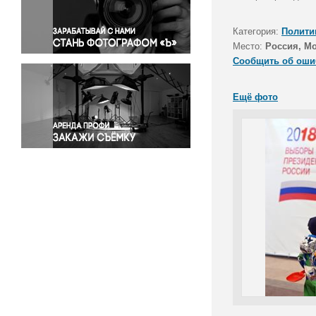
Правосудие
Происшествия и конфликты
Категория:
Полити
Религия
Место:
Россия, М
Сообщить об оши
Светская жизнь
Спорт
Ещё фото
Экология
Экономика и бизнес