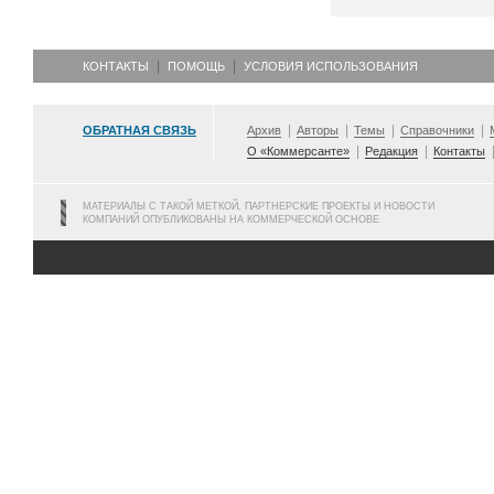
КОНТАКТЫ
ПОМОЩЬ
УСЛОВИЯ ИСПОЛЬЗОВАНИЯ
ОБРАТНАЯ СВЯЗЬ
Архив
Авторы
Темы
Справочники
О «Коммерсанте»
Редакция
Контакты
МАТЕРИАЛЫ С ТАКОЙ МЕТКОЙ, ПАРТНЕРСКИЕ ПРОЕКТЫ И НОВОСТИ
КОМПАНИЙ ОПУБЛИКОВАНЫ НА КОММЕРЧЕСКОЙ ОСНОВЕ