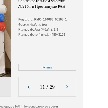
на избирательном участке
№2151 в Президиуме РАН
Код фото:
KMO_164086_00168_1
Формат файла:
jpg
Размер файла (Мбайт):
2,8
Размер фото (пикс.):
4480x3109
Купить
11
/
29
резидиуме РАН. Телеоператор во время