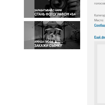
Правосудие
голосо
Происшествия и конфликты
Религия
Катего
Место:
Светская жизнь
Сообщ
Спорт
Экология
Ещё ф
Экономика и бизнес