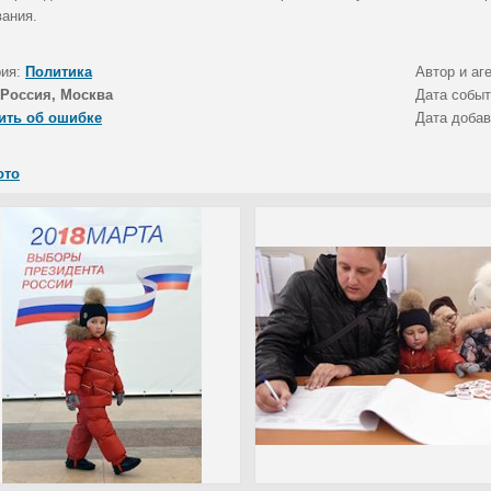
вания.
рия:
Политика
Автор и аг
Россия, Москва
Дата собы
ить об ошибке
Дата доба
ото