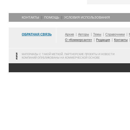
КОНТАКТЫ
ПОМОЩЬ
УСЛОВИЯ ИСПОЛЬЗОВАНИЯ
ОБРАТНАЯ СВЯЗЬ
Архив
Авторы
Темы
Справочники
О «Коммерсанте»
Редакция
Контакты
МАТЕРИАЛЫ С ТАКОЙ МЕТКОЙ, ПАРТНЕРСКИЕ ПРОЕКТЫ И НОВОСТИ
КОМПАНИЙ ОПУБЛИКОВАНЫ НА КОММЕРЧЕСКОЙ ОСНОВЕ