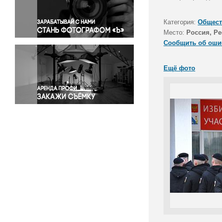
Правосудие
Происшествия и конфликты
Категория:
Общест
Религия
Место:
Россия, Р
Сообщить об оши
Светская жизнь
Спорт
Ещё фото
Экология
Экономика и бизнес