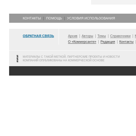
КОНТАКТЫ
ПОМОЩЬ
УСЛОВИЯ ИСПОЛЬЗОВАНИЯ
ОБРАТНАЯ СВЯЗЬ
Архив
Авторы
Темы
Справочники
О «Коммерсанте»
Редакция
Контакты
МАТЕРИАЛЫ С ТАКОЙ МЕТКОЙ, ПАРТНЕРСКИЕ ПРОЕКТЫ И НОВОСТИ
КОМПАНИЙ ОПУБЛИКОВАНЫ НА КОММЕРЧЕСКОЙ ОСНОВЕ