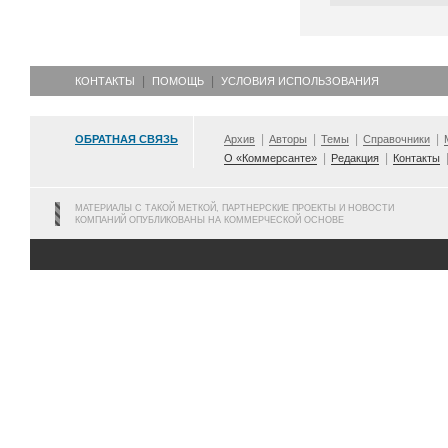
КОНТАКТЫ
ПОМОЩЬ
УСЛОВИЯ ИСПОЛЬЗОВАНИЯ
ОБРАТНАЯ СВЯЗЬ
Архив
Авторы
Темы
Справочники
О «Коммерсанте»
Редакция
Контакты
МАТЕРИАЛЫ С ТАКОЙ МЕТКОЙ, ПАРТНЕРСКИЕ ПРОЕКТЫ И НОВОСТИ
КОМПАНИЙ ОПУБЛИКОВАНЫ НА КОММЕРЧЕСКОЙ ОСНОВЕ