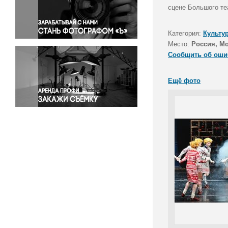
Правосудие
сцене Большого те
Происшествия и конфликты
Религия
Категория:
Культу
Место:
Россия, М
Светская жизнь
Сообщить об оши
Спорт
Экология
Ещё фото
Экономика и бизнес