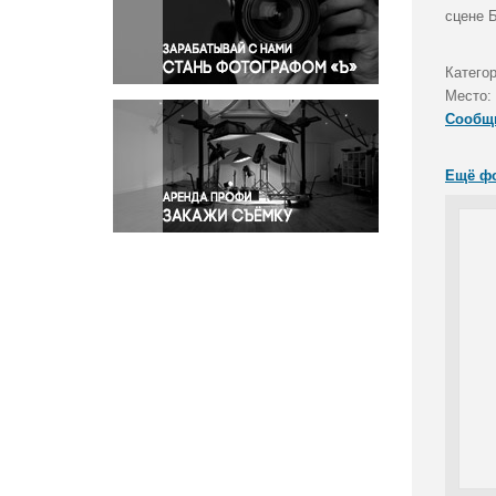
Правосудие
сцене 
Происшествия и конфликты
Религия
Катего
Место:
Светская жизнь
Сообщ
Спорт
Экология
Ещё ф
Экономика и бизнес