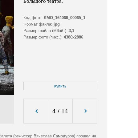
Большого театра.
Код фото:
KMO_164066_00065_1
Формат файла:
jpg
Размер файла (Мбайт):
3,1
Размер фото (пикс.):
4386x2886
Купить
4
/
14
 балета (режиссер Вячеслав Самодуров) прошел на