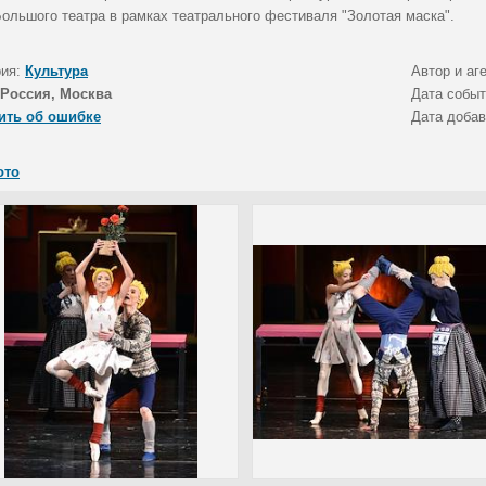
Большого театра в рамках театрального фестиваля "Золотая маска".
рия:
Культура
Автор и аг
Россия, Москва
Дата собы
ить об ошибке
Дата доба
ото