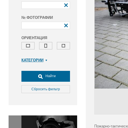
№ ФОТОГРАФИИ
ОРИЕНТАЦИЯ
КАТЕГОРИИ
Армия и ВПК
Досуг, туризм и отдых
Найти
Культура
Медицина
Сбросить фильтр
Наука
Образование
Общество
Окружающая среда
Политика
Пожарно-тактическ