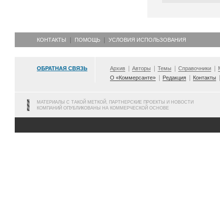
КОНТАКТЫ
ПОМОЩЬ
УСЛОВИЯ ИСПОЛЬЗОВАНИЯ
ОБРАТНАЯ СВЯЗЬ
Архив
Авторы
Темы
Справочники
О «Коммерсанте»
Редакция
Контакты
МАТЕРИАЛЫ С ТАКОЙ МЕТКОЙ, ПАРТНЕРСКИЕ ПРОЕКТЫ И НОВОСТИ
КОМПАНИЙ ОПУБЛИКОВАНЫ НА КОММЕРЧЕСКОЙ ОСНОВЕ