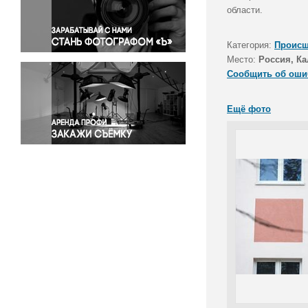
Правосудие
области.
Происшествия и конфликты
Религия
Категория:
Происш
Место:
Россия, Ка
Светская жизнь
Сообщить об оши
Спорт
Экология
Ещё фото
Экономика и бизнес