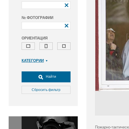
№ ФОТОГРАФИИ
ОРИЕНТАЦИЯ
КАТЕГОРИИ
Армия и ВПК
Досуг, туризм и отдых
Найти
Культура
Медицина
Сбросить фильтр
Наука
Образование
Общество
Окружающая среда
Политика
Пожарно-тактическ