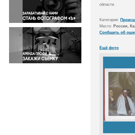
Правосудие
области.
Происшествия и конфликты
Религия
Категория:
Происш
Место:
Россия, Ка
Светская жизнь
Сообщить об оши
Спорт
Экология
Ещё фото
Экономика и бизнес