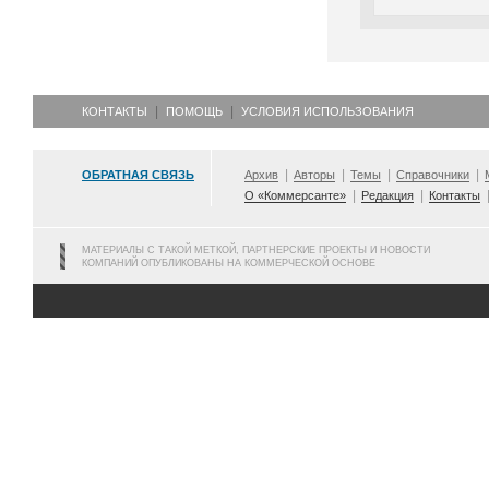
КОНТАКТЫ
ПОМОЩЬ
УСЛОВИЯ ИСПОЛЬЗОВАНИЯ
ОБРАТНАЯ СВЯЗЬ
Архив
Авторы
Темы
Справочники
О «Коммерсанте»
Редакция
Контакты
МАТЕРИАЛЫ С ТАКОЙ МЕТКОЙ, ПАРТНЕРСКИЕ ПРОЕКТЫ И НОВОСТИ
КОМПАНИЙ ОПУБЛИКОВАНЫ НА КОММЕРЧЕСКОЙ ОСНОВЕ