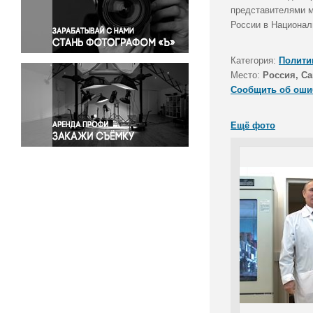
Правосудие
представителями м
России в Национал
Происшествия и конфликты
Религия
Категория:
Полити
Светская жизнь
Место:
Россия, Са
Спорт
Сообщить об оши
Экология
Экономика и бизнес
Ещё фото