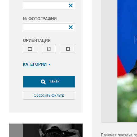
№ ФОТОГРАФИИ
ОРИЕНТАЦИЯ
КАТЕГОРИИ
Армия и ВПК
Досуг, туризм и отдых
Найти
Культура
Медицина
Сбросить фильтр
Наука
Образование
Общество
Окружающая среда
Политика
Рабочая поездка п