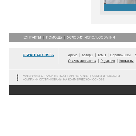
КОНТАКТЫ
ПОМОЩЬ
УСЛОВИЯ ИСПОЛЬЗОВАНИЯ
ОБРАТНАЯ СВЯЗЬ
Архив
Авторы
Темы
Справочники
О «Коммерсанте»
Редакция
Контакты
МАТЕРИАЛЫ С ТАКОЙ МЕТКОЙ, ПАРТНЕРСКИЕ ПРОЕКТЫ И НОВОСТИ
КОМПАНИЙ ОПУБЛИКОВАНЫ НА КОММЕРЧЕСКОЙ ОСНОВЕ