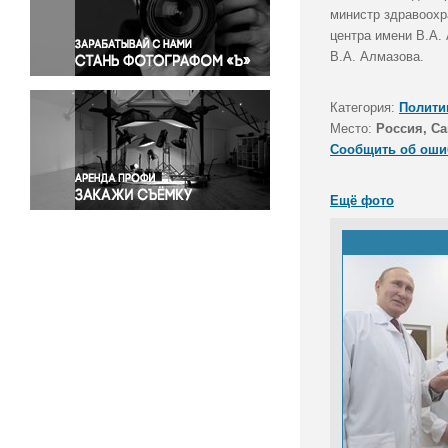
Правосудие
министр здравоохр
центра имени В.А.
Происшествия и конфликты
В.А. Алмазова.
Религия
Светская жизнь
Категория:
Полити
Спорт
Место:
Россия, Са
Экология
Сообщить об оши
Экономика и бизнес
Ещё фото