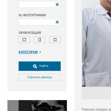
№ ФОТОГРАФИИ
ОРИЕНТАЦИЯ
КАТЕГОРИИ
Армия и ВПК
Досуг, туризм и отдых
Найти
Культура
Медицина
Сбросить фильтр
Наука
Образование
Общество
Окружающая среда
Политика
Рабочая поездка п