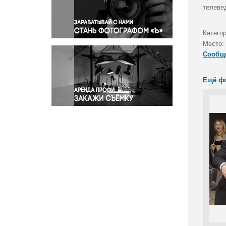
Правосудие
телеве
Происшествия и конфликты
Религия
Катего
Место:
Светская жизнь
Сообщ
Спорт
Экология
Ещё ф
Экономика и бизнес