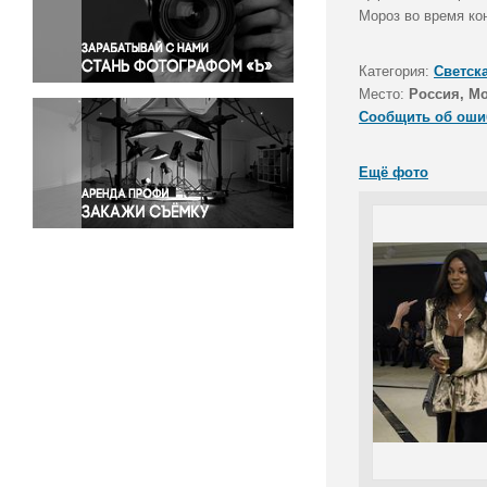
Правосудие
Мороз во время ко
Происшествия и конфликты
Религия
Категория:
Светск
Место:
Россия, М
Светская жизнь
Сообщить об оши
Спорт
Экология
Ещё фото
Экономика и бизнес