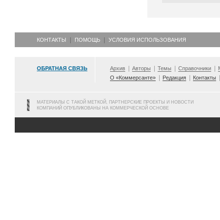
КОНТАКТЫ
ПОМОЩЬ
УСЛОВИЯ ИСПОЛЬЗОВАНИЯ
ОБРАТНАЯ СВЯЗЬ
Архив
Авторы
Темы
Справочники
О «Коммерсанте»
Редакция
Контакты
МАТЕРИАЛЫ С ТАКОЙ МЕТКОЙ, ПАРТНЕРСКИЕ ПРОЕКТЫ И НОВОСТИ
КОМПАНИЙ ОПУБЛИКОВАНЫ НА КОММЕРЧЕСКОЙ ОСНОВЕ