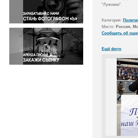
Правосудие
"Лужники".
Происшествия и конфликты
Религия
Категория:
Полити
Место:
Россия, М
Светская жизнь
Сообщить об оши
Спорт
Экология
Ещё фото
Экономика и бизнес