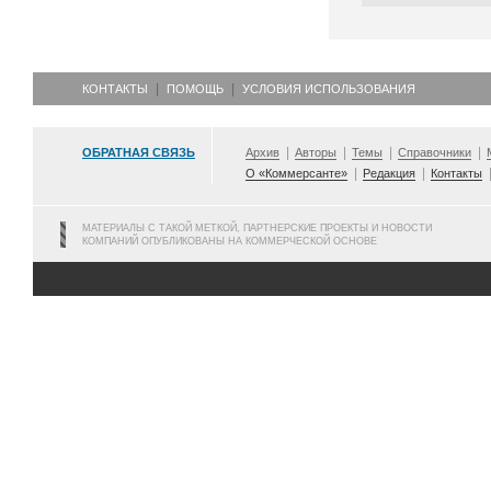
КОНТАКТЫ
ПОМОЩЬ
УСЛОВИЯ ИСПОЛЬЗОВАНИЯ
ОБРАТНАЯ СВЯЗЬ
Архив
Авторы
Темы
Справочники
О «Коммерсанте»
Редакция
Контакты
МАТЕРИАЛЫ С ТАКОЙ МЕТКОЙ, ПАРТНЕРСКИЕ ПРОЕКТЫ И НОВОСТИ
КОМПАНИЙ ОПУБЛИКОВАНЫ НА КОММЕРЧЕСКОЙ ОСНОВЕ