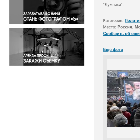
Правосудие
"Лужники".
Происшествия и конфликты
Религия
Категория:
Полити
Место:
Россия, М
Светская жизнь
Сообщить об оши
Спорт
Экология
Ещё фото
Экономика и бизнес