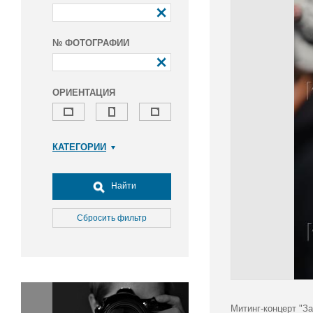
№ ФОТОГРАФИИ
ОРИЕНТАЦИЯ
КАТЕГОРИИ
Армия и ВПК
Досуг, туризм и отдых
Найти
Культура
Медицина
Сбросить фильтр
Наука
Образование
Общество
Окружающая среда
Политика
Митинг-концерт "З