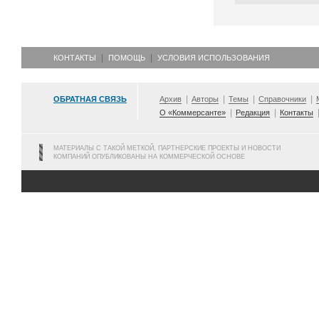
КОНТАКТЫ
ПОМОЩЬ
УСЛОВИЯ ИСПОЛЬЗОВАНИЯ
ОБРАТНАЯ СВЯЗЬ
Архив
Авторы
Темы
Справочники
О «Коммерсанте»
Редакция
Контакты
МАТЕРИАЛЫ С ТАКОЙ МЕТКОЙ, ПАРТНЕРСКИЕ ПРОЕКТЫ И НОВОСТИ
КОМПАНИЙ ОПУБЛИКОВАНЫ НА КОММЕРЧЕСКОЙ ОСНОВЕ