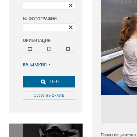
№ ФОТОГРАФИИ
ОРИЕНТАЦИЯ
КАТЕГОРИИ
Армия и ВПК
Досуг, туризм и отдых
Найти
Культура
Медицина
Сбросить фильтр
Наука
Образование
Общество
Окружающая среда
Политика
Прием пациентов в