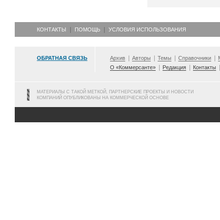
КОНТАКТЫ
ПОМОЩЬ
УСЛОВИЯ ИСПОЛЬЗОВАНИЯ
ОБРАТНАЯ СВЯЗЬ
Архив
Авторы
Темы
Справочники
О «Коммерсанте»
Редакция
Контакты
МАТЕРИАЛЫ С ТАКОЙ МЕТКОЙ, ПАРТНЕРСКИЕ ПРОЕКТЫ И НОВОСТИ
КОМПАНИЙ ОПУБЛИКОВАНЫ НА КОММЕРЧЕСКОЙ ОСНОВЕ