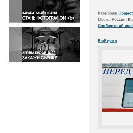
Правосудие
Происшествия и конфликты
Категория:
Общест
Религия
Место:
Россия, К
Сообщить об оши
Светская жизнь
Спорт
Ещё фото
Экология
Экономика и бизнес