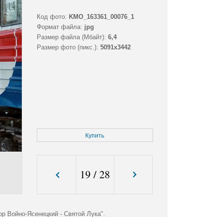
Код фото:
KMO_163361_00076_1
Формат файла:
jpg
Размер файла (Мбайт):
6,4
Размер фото (пикс.):
5091x3442
Купить
19
/
28
р Войно-Ясенецкий - Святой Лука".