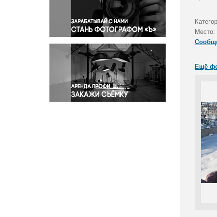
Правосудие
Происшествия и конфликты
Катего
Религия
Место:
Сообщ
Светская жизнь
Спорт
Ещё ф
Экология
Экономика и бизнес