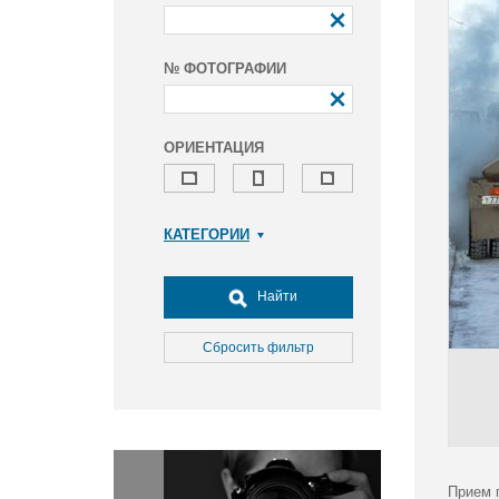
№ ФОТОГРАФИИ
ОРИЕНТАЦИЯ
КАТЕГОРИИ
Армия и ВПК
Досуг, туризм и отдых
Найти
Культура
Медицина
Сбросить фильтр
Наука
Образование
Общество
Окружающая среда
Политика
Прием 