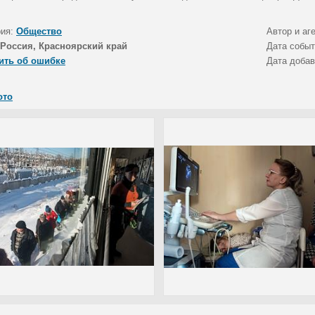
рия:
Общество
Автор и аг
Россия, Красноярский край
Дата собы
ить об ошибке
Дата доба
ото