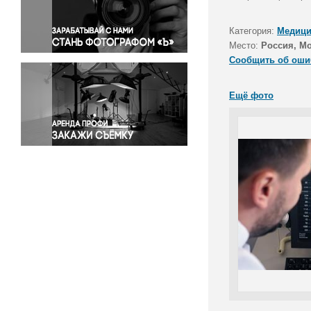
Правосудие
Происшествия и конфликты
Категория:
Медици
Религия
Место:
Россия, М
Сообщить об оши
Светская жизнь
Спорт
Ещё фото
Экология
Экономика и бизнес