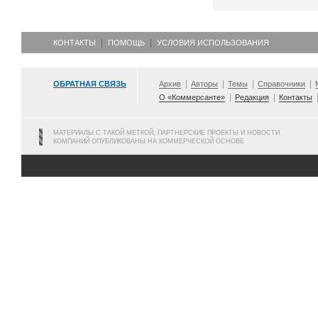
КОНТАКТЫ
ПОМОЩЬ
УСЛОВИЯ ИСПОЛЬЗОВАНИЯ
ОБРАТНАЯ СВЯЗЬ
Архив
Авторы
Темы
Справочники
О «Коммерсанте»
Редакция
Контакты
МАТЕРИАЛЫ С ТАКОЙ МЕТКОЙ, ПАРТНЕРСКИЕ ПРОЕКТЫ И НОВОСТИ
КОМПАНИЙ ОПУБЛИКОВАНЫ НА КОММЕРЧЕСКОЙ ОСНОВЕ